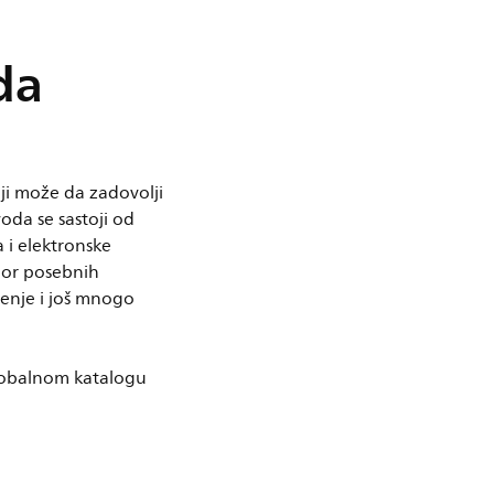
da
ji može da zadovolji
oda se sastoji od
a i elektronske
bor posebnih
jenje i još mnogo
lobalnom katalogu