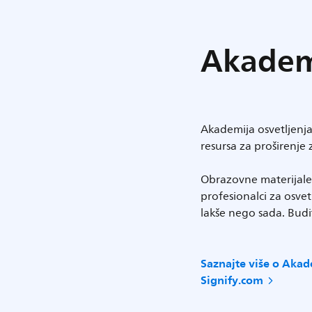
Akademi
Akademija osvetljen
resursa za proširenje 
Obrazovne materijale 
profesionalci za osvet
lakše nego sada. Budit
Saznajte više o Akade
Signify.com