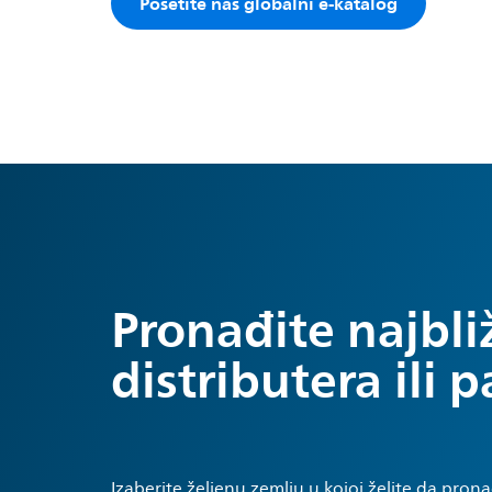
Posetite naš globalni e-katalog
Pronađite najbli
distributera ili 
Izaberite željenu zemlju u kojoj želite da pron