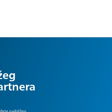
žeg
partnera
ađete najbližeg