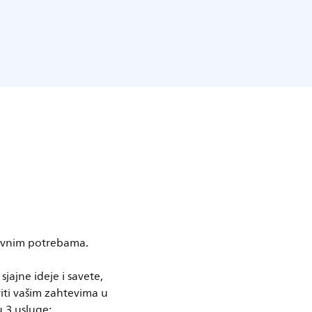
lovnim potrebama.
jajne ideje i savete,
iti vašim zahtevima u
 3 usluge: