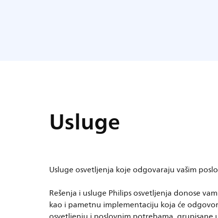
Usluge
Usluge osvetljenja koje odgovaraju vašim pos
Rešenja i usluge Philips osvetljenja donose vam s
kao i pametnu implementaciju koja će odgovor
osvetljenju i poslovnim potrebama, grupisane u