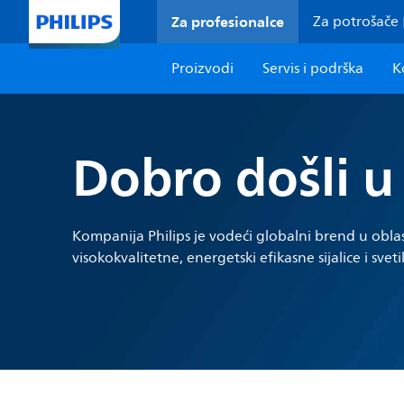
Za profesionalce
Za potrošače
Proizvodi
Servis i podrška
K
Dobro došli u 
Kompanija Philips je vodeći globalni brend u obla
visokokvalitetne, energetski efikasne sijalice i sveti