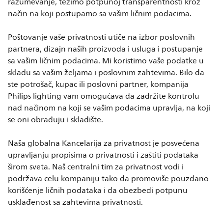
razumevanje, težimo potpunoj transparentnosti kroz
način na koji postupamo sa vašim ličnim podacima.
Poštovanje vaše privatnosti utiče na izbor poslovnih
partnera, dizajn naših proizvoda i usluga i postupanje
sa vašim ličnim podacima. Mi koristimo vaše podatke u
skladu sa vašim željama i poslovnim zahtevima. Bilo da
ste potrošač, kupac ili poslovni partner, kompanija
Philips lighting vam omogućava da zadržite kontrolu
nad načinom na koji se vašim podacima upravlja, na koji
se oni obrađuju i skladište.
Naša globalna Kancelarija za privatnost je posvećena
upravljanju propisima o privatnosti i zaštiti podataka
širom sveta. Naš centralni tim za privatnost vodi i
podržava celu kompaniju tako da promoviše pouzdano
korišćenje ličnih podataka i da obezbedi potpunu
usklađenost sa zahtevima privatnosti.